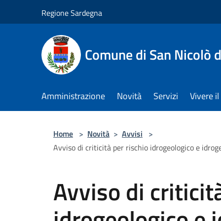
Salta al contenuto principale
Regione Sardegna
Comune di San Nicolò d
Amministrazione
Novità
Servizi
Vivere 
Home
>
Novità
>
Avvisi
>
Avviso di criticità per rischio idrogeologico e idr
Avviso di criticit
idrogeologico e 