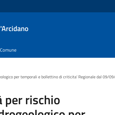
'Arcidano
il Comune
ogeologico per temporali e bollettino di criticita' Regionale dal 09/
à per rischio
idrogeologico per