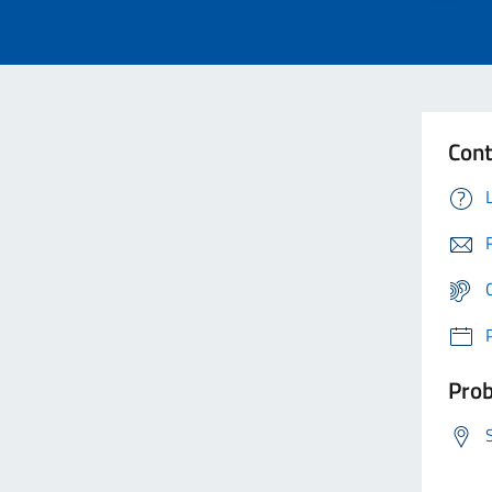
Cont
Prob