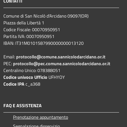
CONTATTI
Comune di San Nicolò d'Arcidano 09097(OR)
Piazza della Libertà 1
Codice Fiscale: 00070950951
Partita IVA: 00070950951
IBAN: IT31M0101587990000000013120
Email:
protocollo@comune.sannicolodarcidano.or.it
PEC:
protocollo@pec.comune.sannicolodarcidano.or.it
Centralino Unico: 078388051
Codice univoco Ufficio
UFHYOY
Codice IPA
c_a368
FAQ E ASSISTENZA
Prenotazione appuntamento
Segnalazione disservizio