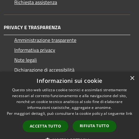
Richiesta assistenza
PRIVACY E TRASPARENZA
Amministrazione trasparente
Informativa privacy
Note legali
Dichiarazione di accessibilità
×
Informazioni sui cookie
Questo sito web utilizza cookie tecnici e assimilati strettamente
necessari al corretto funzionamento e alla navigazione del sito,
RSS
Copyright © 2026 • Comune di
nonché un cookie tecnico analitico al solo fine di elaborare
informazioni statistiche, aggregate e anonime.
Accessibilità
San Nicolò d'Arcidano •
Per maggiori dettagli, può consultare la cookie policy al seguente
link
Privacy
Municipium
Powered by
•
Cookie
Accesso redazione
RIFIUTA TUTTO
ACCETTA TUTTO
Mappa del sito
Intranet