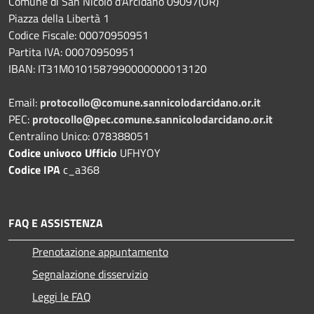
Comune di San Nicolò d'Arcidano 09097(OR)
Piazza della Libertà 1
Codice Fiscale: 00070950951
Partita IVA: 00070950951
IBAN: IT31M0101587990000000013120
Email:
protocollo@comune.sannicolodarcidano.or.it
PEC:
protocollo@pec.comune.sannicolodarcidano.or.it
Centralino Unico: 078388051
Codice univoco Ufficio
UFHYOY
Codice IPA
c_a368
FAQ E ASSISTENZA
Prenotazione appuntamento
Segnalazione disservizio
Leggi le FAQ