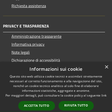
Richiesta assistenza
PRIVACY E TRASPARENZA
Amministrazione trasparente
Informativa privacy
Note legali
Dichiarazione di accessibilità
×
Informazioni sui cookie
Questo sito web utilizza cookie tecnici e assimilati strettamente
necessari al corretto funzionamento e alla navigazione del sito,
RSS
Copyright © 2026 • Comune di
nonché un cookie tecnico analitico al solo fine di elaborare
informazioni statistiche, aggregate e anonime.
Accessibilità
San Nicolò d'Arcidano •
Per maggiori dettagli, può consultare la cookie policy al seguente
link
Privacy
Municipium
Powered by
•
Cookie
Accesso redazione
RIFIUTA TUTTO
ACCETTA TUTTO
Mappa del sito