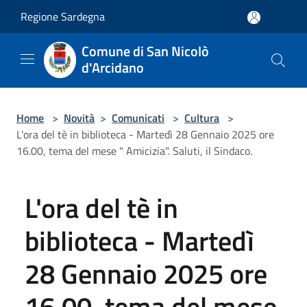
Salta al contenuto principale
Regione Sardegna
Comune di San Nicolò
d'Arcidano
Home
>
Novità
>
Comunicati
>
Cultura
>
L'ora del tè in biblioteca - Martedì 28 Gennaio 2025 ore
16.00, tema del mese " Amicizia". Saluti, il Sindaco.
L'ora del tè in
biblioteca - Martedì
28 Gennaio 2025 ore
16.00, tema del mese