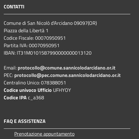
CONTATTI
Comune di San Nicolò d'Arcidano 09097(OR)
Piazza della Libertà 1
Codice Fiscale: 00070950951
Partita IVA: 00070950951
IBAN: IT31M0101587990000000013120
Email:
protocollo@comune.sannicolodarcidano.or.it
PEC:
protocollo@pec.comune.sannicolodarcidano.or.it
Centralino Unico: 078388051
Codice univoco Ufficio
UFHYOY
Codice IPA
c_a368
FAQ E ASSISTENZA
Prenotazione appuntamento