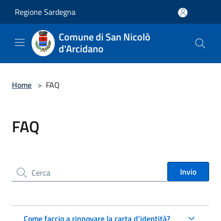
Salta al contenuto principale
Regione Sardegna
Comune di San Nicolò
d'Arcidano
Home
>
FAQ
FAQ
Cerca nel sito
Invio
Come faccio a rinnovare la carta d'identità?