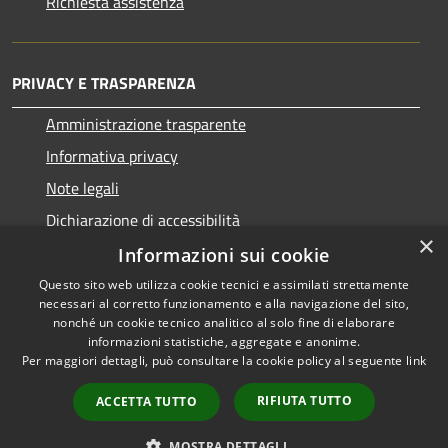
Richiesta assistenza
PRIVACY E TRASPARENZA
Amministrazione trasparente
Informativa privacy
Note legali
Dichiarazione di accessibilità
×
Informazioni sui cookie
Questo sito web utilizza cookie tecnici e assimilati strettamente
necessari al corretto funzionamento e alla navigazione del sito,
RSS
Copyright © 2026 • Comune di
nonché un cookie tecnico analitico al solo fine di elaborare
informazioni statistiche, aggregate e anonime.
Accessibilità
San Nicolò d'Arcidano •
Per maggiori dettagli, può consultare la cookie policy al seguente
link
Privacy
Municipium
Powered by
•
Cookie
Accesso redazione
RIFIUTA TUTTO
ACCETTA TUTTO
Mappa del sito
Intranet
MOSTRA DETTAGLI