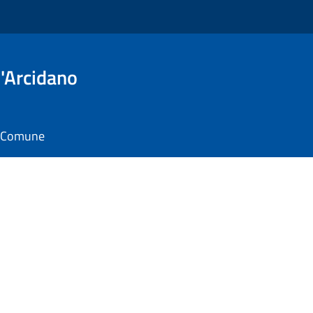
'Arcidano
il Comune