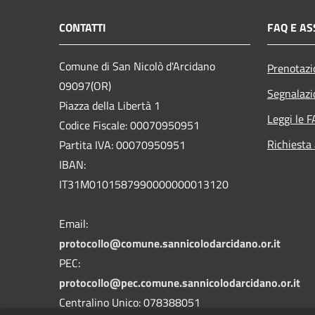
CONTATTI
FAQ E AS
Comune di San Nicolò d'Arcidano
Prenotaz
09097(OR)
Segnalazi
Piazza della Libertà 1
Leggi le 
Codice Fiscale: 00070950951
Richiesta
Partita IVA: 00070950951
IBAN:
IT31M0101587990000000013120
Email:
protocollo@comune.sannicolodarcidano.or.it
PEC:
protocollo@pec.comune.sannicolodarcidano.or.it
Centralino Unico: 078388051