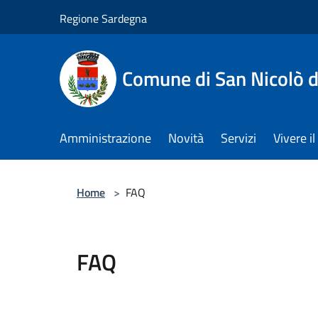
Salta al contenuto principale
Regione Sardegna
Comune di San Nicolò d
Amministrazione
Novità
Servizi
Vivere 
Home
>
FAQ
FAQ