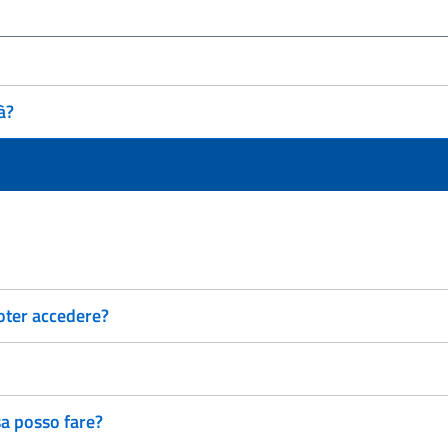
à?
 poter accedere?
sa posso fare?