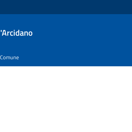
'Arcidano
il Comune