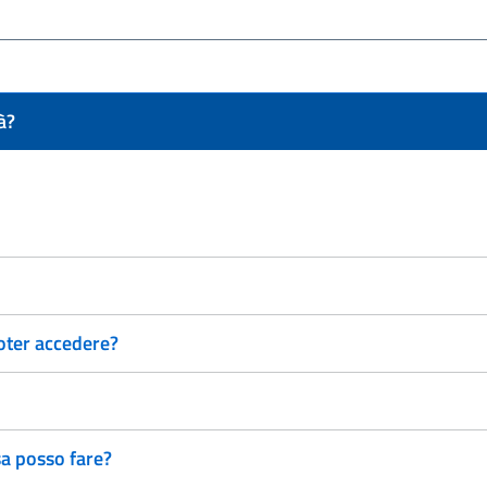
à?
 poter accedere?
sa posso fare?