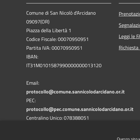
Comune di San Nicolò d'Arcidano
Prenotaz
09097(OR)
Segnalazi
Piazza della Libertà 1
Leggi le 
Codice Fiscale: 00070950951
Richiesta
Partita IVA: 00070950951
IBAN:
IT31M0101587990000000013120
Email:
protocollo@comune.sannicolodarcidano.or.it
PEC:
protocollo@pec.comune.sannicolodarcidano.or.it
Centralino Unico: 078388051
Codice univoco Ufficio
UFHYOY
Codice IPA
c_a368
Questo sito 