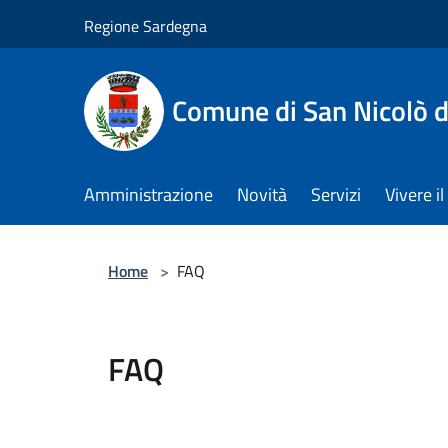
Salta al contenuto principale
Regione Sardegna
Comune di San Nicolò d
Amministrazione
Novità
Servizi
Vivere 
Home
>
FAQ
FAQ