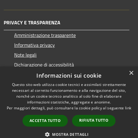
PRIVACY E TRASPARENZA
Amministrazione trasparente
Informativa privacy
Note legali
Dichiarazione di accessibilità
×
Informazioni sui cookie
Questo sito web utilizza cookie tecnici e assimilati strettamente
necessari al corretto funzionamento e alla navigazione del sito,
RSS
Copyright © 2026 • Comune di
nonché un cookie tecnico analitico al solo fine di elaborare
informazioni statistiche, aggregate e anonime.
Accessibilità
San Nicolò d'Arcidano •
Per maggiori dettagli, può consultare la cookie policy al seguente
link
Privacy
Municipium
Powered by
•
Cookie
Accesso redazione
RIFIUTA TUTTO
ACCETTA TUTTO
Mappa del sito
Intranet
MOSTRA DETTAGLI